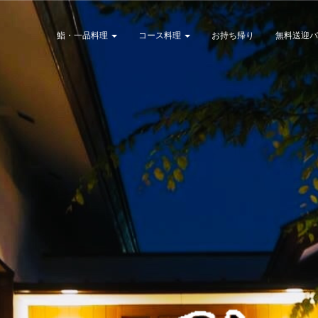
鮨・一品料理
コース料理
お持ち帰り
無料送迎バ