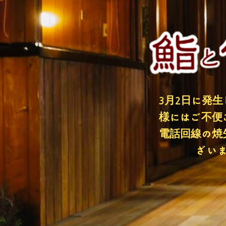
3月2日に発
様にはご不便
電話回線の焼
ざい