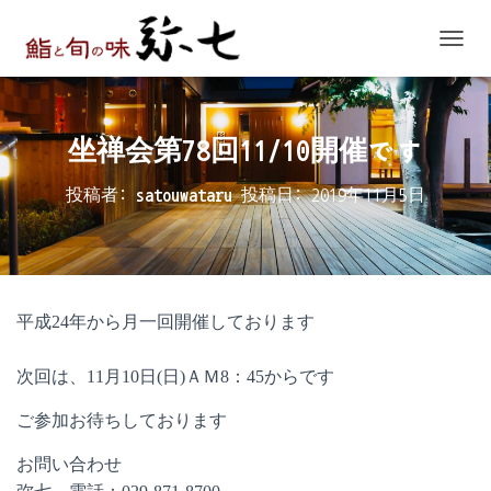
ナ
ビ
ゲ
ー
シ
坐禅会第78回11/10開催です
ョ
ン
投稿者:
satouwataru
投稿日:
2019年11月5日
を
切
り
替
え
平成24年から月一回開催しております
次回は、11月10日(日)ＡＭ8：45からです
ご参加お待ちしております
お問い合わせ