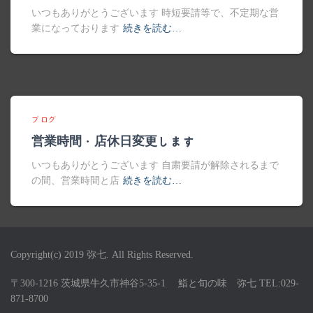
いつもありがとうございます 時短要請等で、不定期な営
業になっております
続きを読む…
ブログ
営業時間・店休日変更します
いつもありがとうございます 自粛要請が解除されるまで
の間、営業時間と店
続きを読む…
Copyright(c) 2019 弥七. All Rights Reserved.
〒300-1216 茨城県牛久市神谷5-35-1 鮨と旬の味 弥七 TEL:029-
871-8700