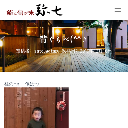
ナ
ビ
ゲ
ー
シ
背くらべ(^^♪
ョ
ン
投稿者:
satouwataru
投稿日:
2019年12月10日
を
切
り
替
え
柱の~♬ 傷は~♪