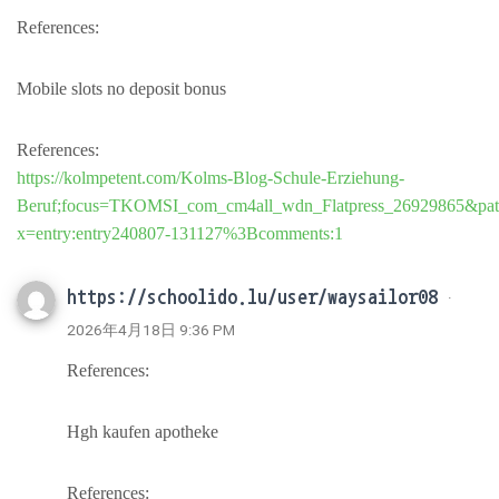
References:
Mobile slots no deposit bonus
References:
https://kolmpetent.com/Kolms-Blog-Schule-Erziehung-
Beruf;focus=TKOMSI_com_cm4all_wdn_Flatpress_26929865&pa
x=entry:entry240807-131127%3Bcomments:1
https://schoolido.lu/user/waysailor08
·
2026年4月18日 9:36 PM
References:
Hgh kaufen apotheke
References: