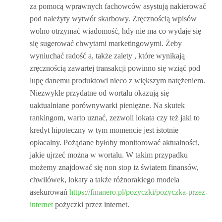
za pomocą wprawnych fachowców asystują nakierować
pod należyty wytwór skarbowy. Zręcznością wpisów
wolno otrzymać wiadomość, hdy nie ma co wydaje się
się sugerować chwytami marketingowymi. Żeby
wyniuchać radość a, także zalety , które wynikają
zręcznością zawartej transakcji powinno się wziąć pod
lupę danemu produktowi nieco z większym natężeniem.
Niezwykle przydatne od wortalu okazują się
uaktualniane porównywarki pieniężne. Na skutek
rankingom, warto uznać, zezwoli lokata czy też jaki to
kredyt hipoteczny w tym momencie jest istotnie
opłacalny. Pożądane byłoby monitorować aktualności,
jakie ujrzeć można w wortalu. W takim przypadku
możemy znajdować się non stop iz światem finansów,
chwilówek, lokaty a także różnorakiego modela
asekurowań
https://finanero.pl/pozyczki/pozyczka-przez-
internet
pożyczki przez internet.