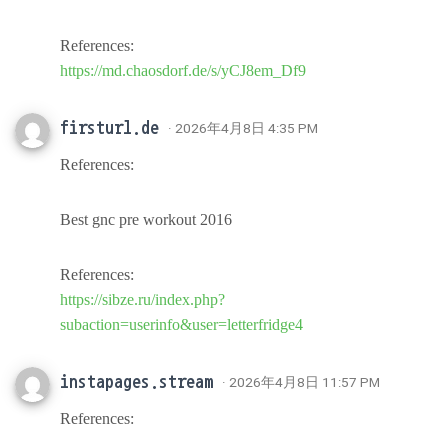
References:
https://md.chaosdorf.de/s/yCJ8em_Df9
firsturl.de
· 2026年4月8日 4:35 PM
References:
Best gnc pre workout 2016
References:
https://sibze.ru/index.php?
subaction=userinfo&user=letterfridge4
instapages.stream
· 2026年4月8日 11:57 PM
References: