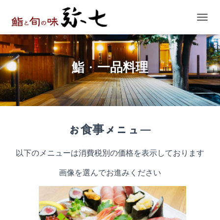
ナ
ビ
ゲ
ー
シ
鮨・一品料理
ョ
ン
を
切
り
替
え
お食事メニュー
以下のメニューは消費税別の価格を表示しております
画像を選んでお進みください